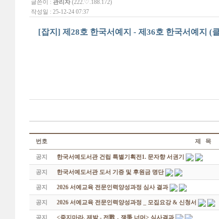
글쓴이 :
관리자
(222.♡.188.172)
작성일 : 25-12-24 07:37
[잡지] 제28호 한국서예지 - 제36호 한국서예지 (
번호
제 목
공지
한국서예도서관 건립 특별기획전1. 문자향 서권기
공지
한국서예도서관 도서 기증 및 후원금 명단
공지
2026 서예교육 전문인력양성과정 심사 결과
공지
2026 서예교육 전문인력양성과정 _ 모집요강 & 신청서
공지
<죽지마라, 제발 - 전戰 ․ 쟁爭 너머> 심사결과