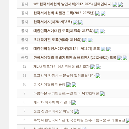
공지
### 한국서예협회 발간서적(2012~2025) 전체입니다.
공지
한국서예협회 회원전 도록(2012~2025년)
공지
한국서예지(제28~제36호)
공지
대한민국서예대전 도록(제25회~제37회)
공지
초대작가전 도록(제8회~제14회)
공지
대한민국청년서예가전(제1기 - 제11기) 도록
공지
한국서예협회 특별기획전 & 해외전시(2012~2025) 도록
12
제2차 제도개선 심의위원회 회의결과
11
로그인이 안되시는 분들께 알려드립니다
10
한국서예협회 제규정
9
아름다운 우리한글전/독일 한국 묵향초대전
8
제70차 이사회 회의 결과
7
전임 전명옥이사장 이임식
6
주독 대한민국대사관 한국문화원 초대-아름다운 우리 한글전