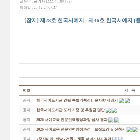
글쓴이 :
관리자
(222.♡.188.172)
작성일 : 25-12-24 07:37
[잡지] 제28호 한국서예지 - 제36호 한국서예지 (
번호
제 목
공지
한국서예도서관 건립 특별기획전1. 문자향 서권기
공지
한국서예도서관 도서 기증 및 후원금 명단
공지
2026 서예교육 전문인력양성과정 심사 결과
공지
2026 서예교육 전문인력양성과정 _ 모집요강 & 신청서
공지
<죽지마라, 제발 - 전戰 ․ 쟁爭 너머> 심사결과