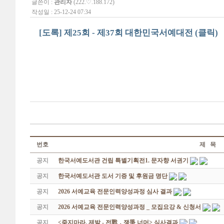
글쓴이 :
관리자
(222.♡.188.172)
작성일 : 25-12-24 07:34
[도록] 제25회 - 제37회 대한민국서예대전 (클릭)
번호
제 목
공지
한국서예도서관 건립 특별기획전1. 문자향 서권기
공지
한국서예도서관 도서 기증 및 후원금 명단
공지
2026 서예교육 전문인력양성과정 심사 결과
공지
2026 서예교육 전문인력양성과정 _ 모집요강 & 신청서
공지
<죽지마라, 제발 - 전戰 ․ 쟁爭 너머> 심사결과