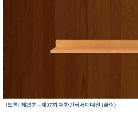
[도록] 제25회 - 제37회 대한민국서예대전 (클릭)