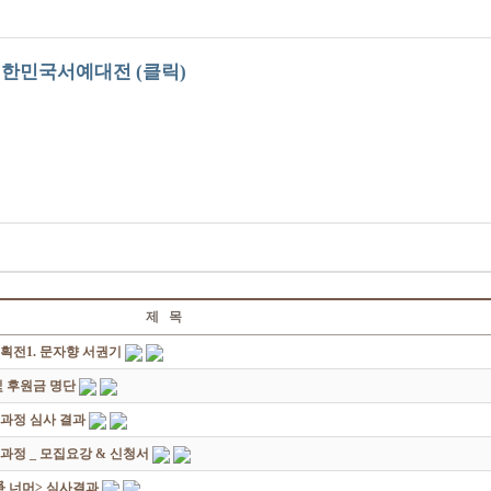
 대한민국서예대전 (클릭)
제 목
획전1. 문자향 서권기
 후원금 명단
성과정 심사 결과
과정 _ 모집요강 & 신청서
쟁爭 너머> 심사결과