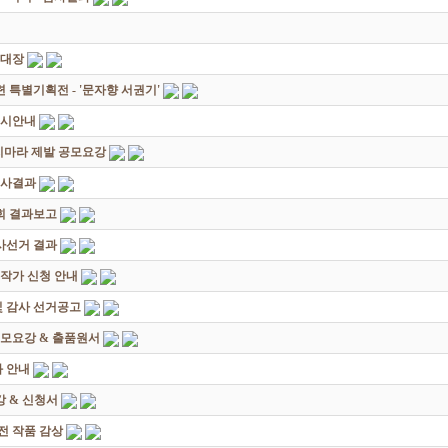
초대장
별기획전 - '문자향 서권기'
전시안내
죽지마라 제발 공모요강
심사결과
회 결과보고
감사선거 결과
대작가 신청 안내
및 감사 선거공고
모요강 & 출품원서
 안내
 & 신청서
원전 작품 감상