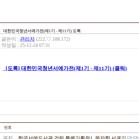
대한민국청년서예가전(제1기 - 제11기) 도록
글쓴이 :
관리자
(222.♡.188.172)
작성일 : 25-12-24 07:31
[도록] 대한민국청년서예가전(제1기 - 제11기) (클릭)
번호
공지
한국서예도서관 건립 특별기획전1. 문자향 서권기