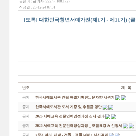
글쓴이 :
관리자
(222.♡.188.172)
작성일 : 25-12-24 07:31
[도록] 대한민국청년서예가전(제1기 - 제11기) (클
번호
제 목
공지
한국서예도서관 건립 특별기획전1. 문자향 서권기
공지
한국서예도서관 도서 기증 및 후원금 명단
공지
2026 서예교육 전문인력양성과정 심사 결과
공지
2026 서예교육 전문인력양성과정 _ 모집요강 & 신청서
공지
<죽지마라, 제발 - 전戰 ․ 쟁爭 너머> 심사결과