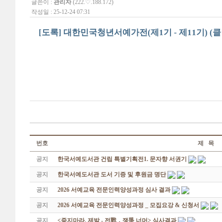
글쓴이 :
관리자
(222.♡.188.172)
작성일 : 25-12-24 07:31
[도록] 대한민국청년서예가전(제1기 - 제11기) (클
번호
제 목
공지
한국서예도서관 건립 특별기획전1. 문자향 서권기
공지
한국서예도서관 도서 기증 및 후원금 명단
공지
2026 서예교육 전문인력양성과정 심사 결과
공지
2026 서예교육 전문인력양성과정 _ 모집요강 & 신청서
공지
<죽지마라, 제발 - 전戰 ․ 쟁爭 너머> 심사결과