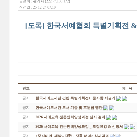
글쓴이 :
관리자
(222.♡.188.172)
작성일 : 25-12-24 07:10
[도록] 한국서예협회 특별기획전 & 해외
번호
제 목
공지
한국서예도서관 건립 특별기획전1. 문자향 서권기
공지
한국서예도서관 도서 기증 및 후원금 명단
공지
2026 서예교육 전문인력양성과정 심사 결과
공지
2026 서예교육 전문인력양성과정 _ 모집요강 & 신청서
공지
<죽지마라, 제발 - 전戰 ․ 쟁爭 너머> 심사결과