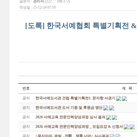
글쓴이 :
관리자
(222.♡.188.172)
작성일 : 25-12-24 07:10
[도록] 한국서예협회 특별기획전 & 해외
번호
제 목
공지
한국서예도서관 건립 특별기획전1. 문자향 서권기
공지
한국서예도서관 도서 기증 및 후원금 명단
공지
2026 서예교육 전문인력양성과정 심사 결과
공지
2026 서예교육 전문인력양성과정 _ 모집요강 & 신청서
공지
<죽지마라, 제발 - 전戰 ․ 쟁爭 너머> 심사결과