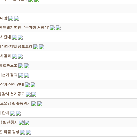
초대장
별기획전 - '문자향 서권기'
전시안내
죽지마라 제발 공모요강
심사결과
회 결과보고
감사선거 결과
대작가 신청 안내
및 감사 선거공고
모요강 & 출품원서
 안내
 & 신청서
원전 작품 감상