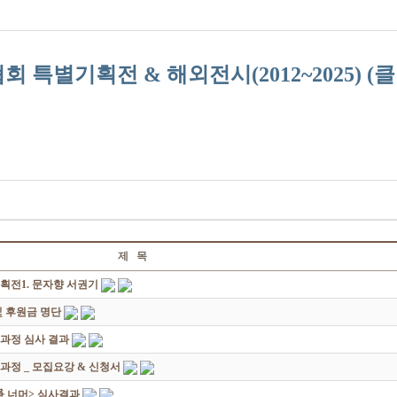
 특별기획전 & 해외전시(2012~2025) (클
제 목
획전1. 문자향 서권기
 후원금 명단
성과정 심사 결과
과정 _ 모집요강 & 신청서
쟁爭 너머> 심사결과