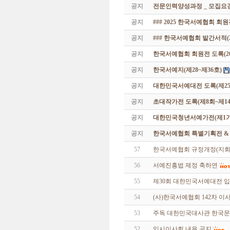
공지
전문인력양성과정 _ 모집요강
공지
### 2025 한국서예협회 회
공지
### 한국서예협회 발간서적(20
공지
한국서예협회 회원전 도록(201
공지
한국서예지(제28~제36호)
공지
대한민국서예대전 도록(제25
공지
초대작가전 도록(제8회~제14
공지
대한민국청년서예가전(제1기 -
공지
한국서예협회 특별기획전 & 해외
57
한국서예협회 규정개정(지회지
56
서예진흥법 제정 축하연
55
제30회 대한민국서예대전 입
54
(사)한국서예협회 142차 
53
주독 대한민국대사관 한국문
52
임시이사회 내용 공지