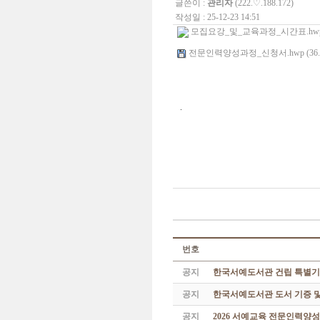
글쓴이 :
관리자
(222.♡.188.172)
작성일 : 25-12-23 14:51
모집요강_및_교육과정_시간표.hwp (
전문인력양성과정_신청서.hwp (36.
.
번호
공지
한국서예도서관 건립 특별기
공지
한국서예도서관 도서 기증 및
공지
2026 서예교육 전문인력양