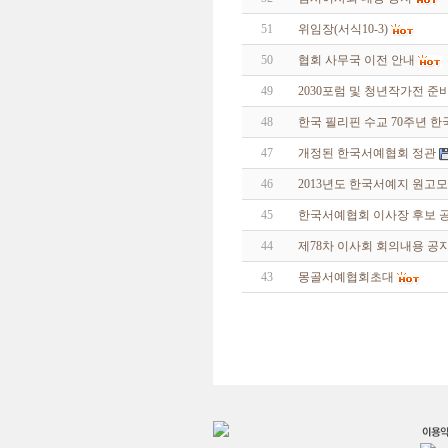
51
위임장(서식10-3)
50
협회 사무국 이전 안내
49
2030포럼 및 청년작가전 
48
한국 필리핀 수교 70주년 
47
개정된 한국서예협회 정관
46
2013년도 한국서예지 원고
45
한국서예협회 이사장 후보 
44
제78차 이사회 회의내용 공
43
몽골서예협회초대