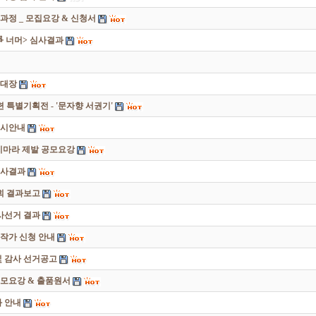
과정 _ 모집요강 & 신청서
쟁爭 너머> 심사결과
초대장
별기획전 - '문자향 서권기'
전시안내
죽지마라 제발 공모요강
심사결과
회 결과보고
감사선거 결과
대작가 신청 안내
및 감사 선거공고
모요강 & 출품원서
 안내