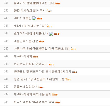
251
홈페이지 접속불량에 대한 안내
250
2013 정기총회 결과 공지
249
2011서예포럼
248
제1기 신진서예가전 "필"
247
초대작가 신청서 제출 안내
246
예술인복지법 전문
245
아름다운 우리한글전/독일 한국 묵향초대전
244
제74차 이사회
243
선거관리위원회 구성 공고
242
2030포럼 및 청년작가전 준비위원회 2차회의
241
정관 및 제규정 개선검토 소위원회 구성
240
몽골서예협회초대
239
제78차 이사회 회의내용 공지
238
한국서예협회 이사장 후보 공약