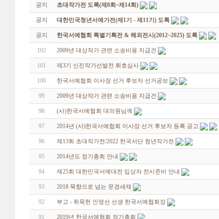
공지
초대작가전 도록(제8회~제14회)
공지
대한민국청년서예가전(제1기 - 제11기) 도록
공지
한국서예협회 특별기획전 & 해외전시(2012~2025) 도록
102
2009년 대상작가 관련 소송비용 지급건
101
제3기 신진작가선발전 휘호심사
100
한국서예협회 이사장 선거 후보자 선거공보
99
2009년 대상작가 관련 소송비용 지급건
98
(사)한국서예협회 대의원님께
97
2014년 (사)한국서예협회 이사장 선거 후보자 등록 공고
96
제13회 초대작가전/2022 한국서단 청년작가전
95
2014년도 정기총회 안내
94
제25회 대한민국서예대전 입상자 전시준비 안내
93
2018 묵향으로 넘는 문경새재
92
부고 - 취묵헌 인영선 선생 한국서예협회장
91
2019년 한국서예협회 정기총회