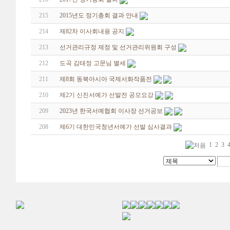
215
2015년도 정기총회 결과 안내
214
제82차 이사회내용 공지
213
선거관리규정 제정 및 선거관리위원회 구성
212
도곡 김태정 고문님 별세
211
제8회 동북아시아 국제서화작품전
210
제2기 신진서예가 선발전 공모요강
209
2023년 한국서예협회 이사장 선거공보
208
제6기 대한민국청년서예가 선발 심사결과
1
2
3