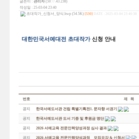
글쓴이 :
관리자
(59.♡.43.238)
작성일 : 25-03-04 23:40
초대작가_신청서_양식.hwp (54.5K)
[530]
DATE : 2025-03-04 23:40:38
대한민국서예대전 초대작가
신청 안내
번호
제 목
공지
한국서예도서관 건립 특별기획전1. 문자향 서권기
공지
한국서예도서관 도서 기증 및 후원금 명단
공지
2026 서예교육 전문인력양성과정 심사 결과
공지
2026 서예교육 전문인력양성과정 _ 모집요강 & 신청서