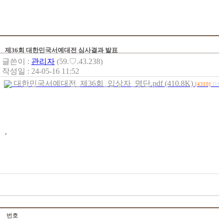
제36회 대한민국서예대전 심사결과 발표
글쓴이 :
관리자
(59.♡.43.238)
작성일 : 24-05-16 11:52
대한민국서예대전_제36회_입상자_명단.pdf (410.8K)
[4319]
DA
.
번호