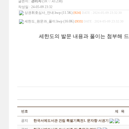
글쓴이 :
관리자
(59.♡.43.238)
작성일 : 24-05-09 23:32
상권휘호심사_안내.hwp (11.5K)
[924]
DATE : 2024-05-09 23:32:30
세한도_원문과_풀이.hwp (16.0K)
[933]
DATE : 2024-05-09 23:32:30
세한도의 발문 내용과 풀이는 첨부해 드린
번호
제 목
공지
한국서예도서관 건립 특별기획전1. 문자향 서권기