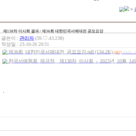
>
제138차 이사회 결과 / 제36회 대한민국서예대전 공모요강
글쓴이 :
관리자
(59.♡.43.238)
작성일 : 23-10-26 20:51
제36회_대한민국서예대전_공모요강.pdf (134.2K)
[487]
DATE : 2
한국서예협회_제규정__제138차_이사회_-_2023년_10월_14일_개정
.