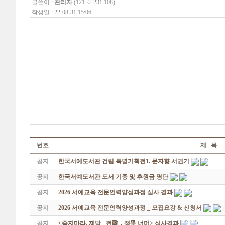
글쓴이 :
관리자
(121.♡.231.108)
작성일 : 22-08-31 15:06
.
번호
제 목
공지
한국서예도서관 건립 특별기획전1. 문자향 서권기
공지
한국서예도서관 도서 기증 및 후원금 명단
공지
2026 서예교육 전문인력양성과정 심사 결과
공지
2026 서예교육 전문인력양성과정 _ 모집요강 & 신청서
공지
<죽지마라, 제발 - 전戰 ․ 쟁爭 너머> 심사결과