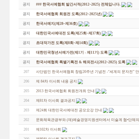
공지
### 한국서예협회 발간서적(2012~2025) 전체입니다.
공지
한국서예협회 회원전 도록(2012~2025년)
공지
한국서예지(제28~제36호)
공지
대한민국서예대전 도록(제25회~제37회)
공지
초대작가전 도록(제8회~제14회)
공지
대한민국청년서예가전(제1기 - 제11기) 도록
공지
한국서예협회 특별기획전 & 해외전시(2012~2025) 도록
207
사단법인 한국서예협회 창립20주년 기념전 -“세계의 문자전” 
206
제 84차 이사회 내용 공지
205
2013 한국서예협회 회원전개최 안내
204
제81차 이사회 결과공지
203
제24회 대한민국서예대전 공모요강 안내
202
문화체육관광부와 (재)예술경영지원센터에서 미술계 협•단체의
201
제102차 이사회