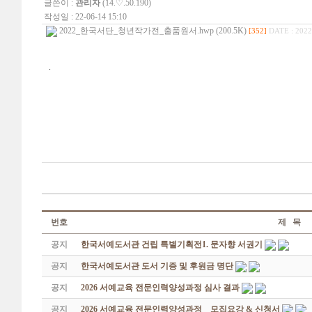
글쓴이 :
관리자
(14.♡.50.190)
작성일 : 22-06-14 15:10
2022_한국서단_청년작가전_출품원서.hwp (200.5K)
[352]
DATE : 2022
.
번호
제 목
공지
한국서예도서관 건립 특별기획전1. 문자향 서권기
공지
한국서예도서관 도서 기증 및 후원금 명단
공지
2026 서예교육 전문인력양성과정 심사 결과
공지
2026 서예교육 전문인력양성과정 _ 모집요강 & 신청서