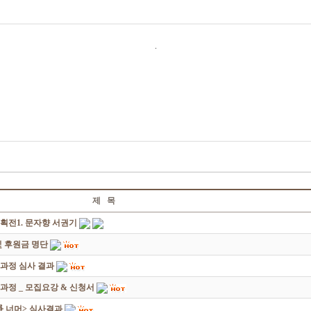
.
제 목
획전1. 문자향 서권기
 후원금 명단
성과정 심사 결과
과정 _ 모집요강 & 신청서
쟁爭 너머> 심사결과