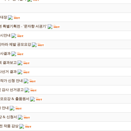
초대장
별기획전 - '문자향 서권기'
전시안내
죽지마라 제발 공모요강
심사결과
회 결과보고
감사선거 결과
대작가 신청 안내
및 감사 선거공고
모요강 & 출품원서
 안내
 & 신청서
원전 작품 감상