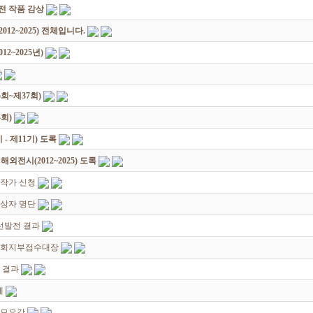
원전 작품 감상
12~2025) 전체입니다.
2~2025년)
회~제37회)
회)
 제11기) 도록
전시(2012~2025) 도록
대작가 신청
입상자 명단
선발전 결과
지회지부접수대장
 결과
께
공모요강