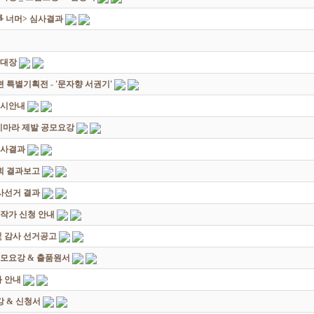
쟁爭 너머> 심사결과
초대장
별기획전 - '문자향 서권기'
전시안내
죽지마라 제발 공모요강
심사결과
회 결과보고
감사선거 결과
대작가 신청 안내
및 감사 선거공고
모요강 & 출품원서
 안내
 & 신청서