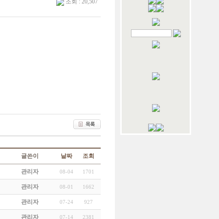
조회 : 20,507
글쓴이
날짜
조회
관리자
08-04
1701
관리자
08-01
1662
관리자
07-24
927
관리자
07-14
2381