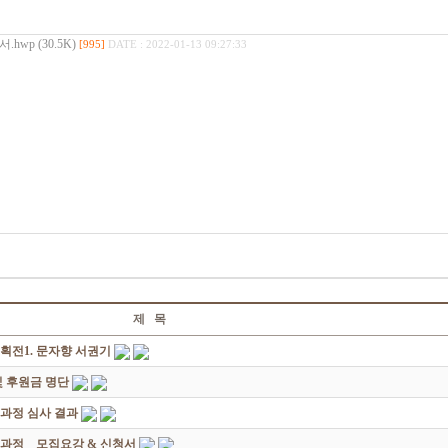
p (30.5K)
[995]
DATE : 2022-01-13 09:27:33
제 목
획전1. 문자향 서권기
 후원금 명단
성과정 심사 결과
과정 _ 모집요강 & 신청서