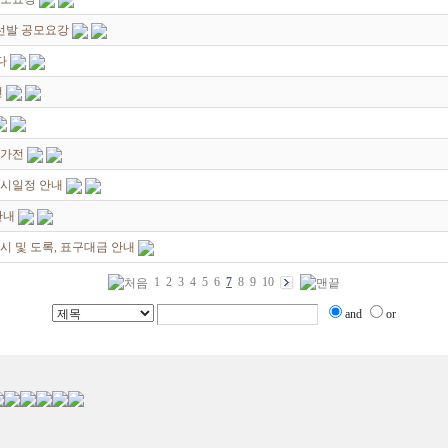
선발 공모요강
다
전
작가전
전시일정 안내
안내
시 및 도록, 표구대금 안내
1
2
3
4
5
6
7
8
9
10
and
or