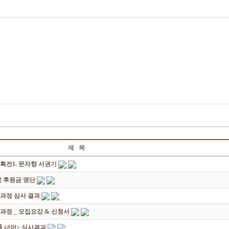
제 목
획전1. 문자향 서권기
 후원금 명단
성과정 심사 결과
과정 _ 모집요강 & 신청서
쟁爭 너머> 심사결과