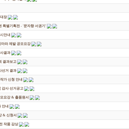
초대장
별기획전 - '문자향 서권기'
전시안내
죽지마라 제발 공모요강
심사결과
회 결과보고
감사선거 결과
대작가 신청 안내
및 감사 선거공고
모요강 & 출품원서
 안내
 & 신청서
원전 작품 감상