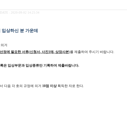
DATE : 2020-09-02 14:25:34
 입상하신 분 가운데
 의거
선정에 필요한 서류
(
신청서
,
사진
1
매
,
상장사본
)
를 제출하여 주시기 바랍니다
.
기록은 입상부문과 입상종류만 기록하여 제출바랍니다
.
서 다음 각 호의 규정에 의거
10
점 이상
획득한 자로 한다
.
)