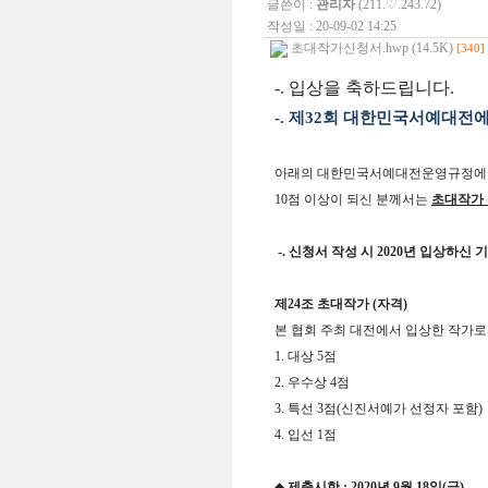
글쓴이 :
관리자
(211.♡.243.72)
작성일 : 20-09-02 14:25
초대작가신청서.hwp (14.5K)
[340]
-.
입상을 축하드립니다.
-.
제
32
회 대한민국서예대전에
아래의 대한민국서예대전운영규정에
10
점 이상이 되신 분께서는
초대작가 
-.
신청서 작성 시
2020
년 입상하신 
제
24
조 초대작가
(
자격
)
본 협회 주최 대전에서 입상한 작가로
1.
대상
5
점
2.
우수상
4
점
3.
특선
3
점
(
신진서예가 선정자 포함
4.
입선
1
점
◆
제출시한
: 2020
년
9
월
18
일
(
금
)