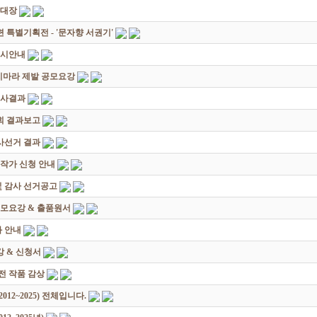
초대장
별기획전 - '문자향 서권기'
전시안내
죽지마라 제발 공모요강
심사결과
회 결과보고
감사선거 결과
대작가 신청 안내
및 감사 선거공고
모요강 & 출품원서
 안내
 & 신청서
원전 작품 감상
12~2025) 전체입니다.