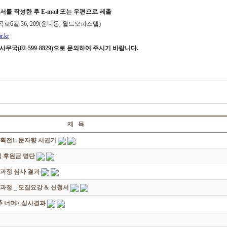
서를 작성한 후
E-mail
또는 우편으로 제출
곡로
6
길
36, 209(
운니동
,
월드오피스텔
)
r.kr
 사무국
(02-599-8829)
으로 문의하여 주시기 바랍니다
.
제 목
획전1. 문자향 서권기
 후원금 명단
성과정 심사 결과
과정 _ 모집요강 & 신청서
쟁爭 너머> 심사결과