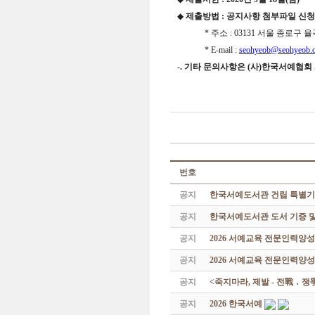
◆
제출방법
:
공지사항 첨부파일 신청
* 주소
: 03131
서울 종로구 율
*
E-mail :
seohyeob@seohyeob.o
-.
기타 문의사항은
(
사
)
한국서예협회
번호
공지
한국서예도서관 건립 특별기
공지
한국서예도서관 도서 기증 및
공지
2026 서예교육 전문인력양
공지
2026 서예교육 전문인력양성
공지
<죽지마라, 제발 - 전戰 ․ 
공지
2026 한국서예