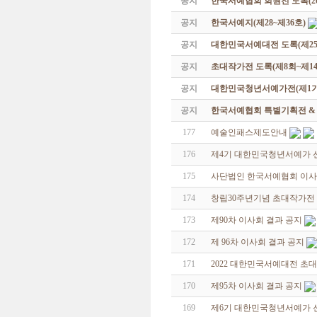
공지
한국서예협회 회원전 도록(201
공지
한국서예지(제28~제36호)
공지
대한민국서예대전 도록(제25
공지
초대작가전 도록(제8회~제14
공지
대한민국청년서예가전(제1기 -
공지
한국서예협회 특별기획전 & 해외
177
예술인패스제도안내
176
제4기 대한민국청년서예가 
175
사단법인 한국서예협회 이사
174
창립30주년기념 초대작가전
173
제90차 이사회 결과 공지
172
제 96차 이사회 결과 공지
171
2022 대한민국서예대전 초
170
제95차 이사회 결과 공지
169
제6기 대한민국청년서예가 