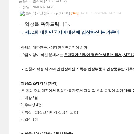
글쓴이 :
관리자
(211.♡.243.72)
작성일 : 20-09-02 14:25
초대작가신청서.hwp (14.5K)
[340]
DATE : 2020-09-02 14:25:34
-.
입상을 축하드립니다.
-.
제
32
회 대한민국서예대전에 입상하신 분 가운데
아래의 대한민국서예대전운영규정에 의거
10
점 이상이 되신 분께서는
초대작가 선정에 필요한 서류
(
신청서
,
사진
1
-.
신청서 작성 시
2020
년 입상하신 기록은 입상부문과 입상종류만 기
제
24
조 초대작가
(
자격
)
본 협회 주최 대전에서 입상한 작가로서 다음 각 호의 규정에 의거
10
점 
1.
대상
5
점
2.
우수상
4
점
3.
특선
3
점
(
신진서예가 선정자 포함
)
4.
입선
1
점
◆
제출시한
: 2020
년
9
월
18
일
(
금
)