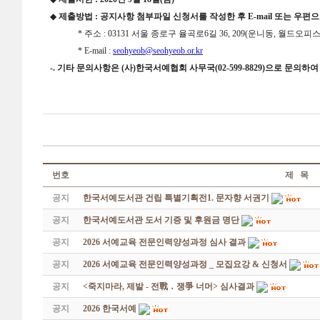
◆
제출방법
:
공지사항 첨부파일 신청서를 작성한 후
E-mail
또는 우편
* 주소
: 03131
서울 종로구 율곡로
6
길
36, 209(
운니동
,
월드오피
*
E-mail :
seohyeob@seohyeob.or.kr
-.
기타 문의사항은
(
사
)
한국서예협회 사무국
(02-599-8829)
으로 문의하여
번호
제 목
공지
한국서예도서관 건립 특별기획전1. 문자향 서권기
공지
한국서예도서관 도서 기증 및 후원금 명단
공지
2026 서예교육 전문인력양성과정 심사 결과
공지
2026 서예교육 전문인력양성과정 _ 모집요강 & 신청서
공지
<죽지마라, 제발 - 전戰 ․ 쟁爭 너머> 심사결과
공지
2026 한국서예