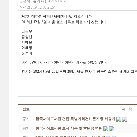
글쓴이 :
관리자
(14.♡.50.162)
작성일 : 19-12-06 21:54
제7기 대한민국청년서예가 선발 휘호심사가
2019년 12월 6일 서울 걸스카우트 회관에서 진행되어
권용우
김상년
서예원
이혜정
장루비
이상 5인이 제7기 대한민국청년서예가로 선발되었다.
전시는 2020년 5월 20일부터 26일, 서울 인사동 한국미술관에서 개최될
번호
제 목
공지
한국서예도서관 건립 특별기획전1. 문자향 서권기
공지
한국서예도서관 도서 기증 및 후원금 명단