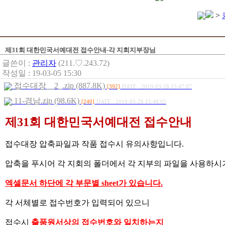
>
제31회 대한민국서예대전 접수안내-각 지회지부장님
글쓴이 :
관리자
(211.♡.243.72)
작성일 : 19-03-05 15:30
접수대장__2_.zip (887.8K)
[392]
DATE : 2019-03-28 15:47:07
11-경남.zip (98.6K)
[240]
DATE : 2019-03-28 15:48:05
제31회 대한민국서예대전 접수안내
접수대장 압축파일과 작품 접수시 유의사항입니다
.
압축을 푸시어 각 지회의 폴더에서 각 지부의 파일을 사용하시
엑셀문서 하단에 각 부문별
sheet
가 있습니다
.
각 서체별로 접수번호가 입력되어 있으니
접수시
출품원서상의 접수번호와 일치하는지