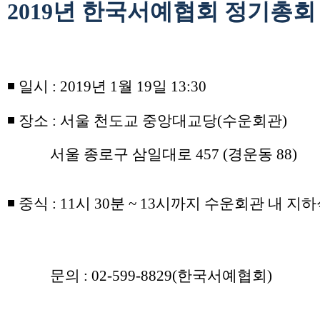
2019
년 한국서예협회 정기총회
◾
일시
: 2019
년
1
월
19
일
13:30
◾
장소
:
서울 천도교 중앙대교당
(
수운회관
)
서울 종로구 삼일대로
457 (
경운동
88)
◾
중식
: 11
시
30
분
~ 13
시까지 수운회관 내 지
문의
: 02-599-8829(
한국서예협회
)