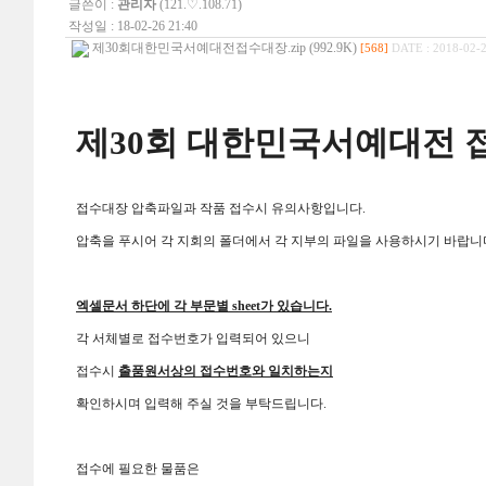
글쓴이 :
관리자
(121.♡.108.71)
작성일 : 18-02-26 21:40
제30회대한민국서예대전접수대장.zip (992.9K)
[568]
DATE : 2018-02-2
제
30
회 대한민국서예대전 
접수대장 압축파일과 작품 접수시 유의사항입니다
.
압축을 푸시어 각 지회의 폴더에서 각 지부의 파일을 사용하시기 바랍니
엑셀문서 하단에 각 부문별
sheet
가 있습니다
.
각 서체별로 접수번호가 입력되어 있으니
접수시
출품원서상의 접수번호와 일치하는지
확인하시며 입력해 주실 것을 부탁드립니다
.
접수에 필요한 물품은