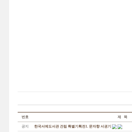
번호
제 목
공지
한국서예도서관 건립 특별기획전1. 문자향 서권기