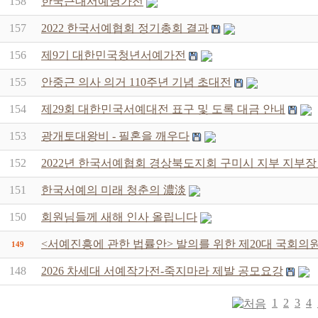
158
한국근대서예명가전
157
2022 한국서예협회 정기총회 결과
156
제9기 대한민국청년서예가전
155
안중근 의사 의거 110주년 기념 초대전
154
제29회 대한민국서예대전 표구 및 도록 대금 안내
153
광개토대왕비 - 필혼을 깨우다
152
2022년 한국서예협회 경상북도지회 구미시 지부 지부장
151
한국서예의 미래 청춘의 濃淡
150
회원님들께 새해 인사 올립니다
<서예진흥에 관한 법률안> 발의를 위한 제20대 국회의
149
148
2026 차세대 서예작가전-죽지마라 제발 공모요강
1
2
3
4