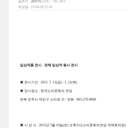
글쓴이 :
관리자
(210.♡.165.207)
작성일 : 15-04-20 12:24
입상작품 전시
-
전체 입상작 동시 전시
▣
전시기간
: 2015. 5. 15(
금
) - 5. 21(
목
)
▣
전시장소
:
한국소리문화의 전당
전북 전주시 덕진구 소리로
31 /
전화
: 063-270-8000
▣
시 상 식
: 2015
년
5
월
16
일
(
토
)
오후
3
시
(
소리문화의전당 국제회의장
)