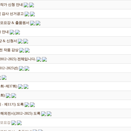
대작가 신청 안내
및 감사 선거공고
모요강 & 출품원서
 안내
 & 신청서
원전 작품 감상
12~2025) 전체입니다.
2~2025년)
회~제37회)
회)
 제11기) 도록
전시(2012~2025) 도록
공모요강