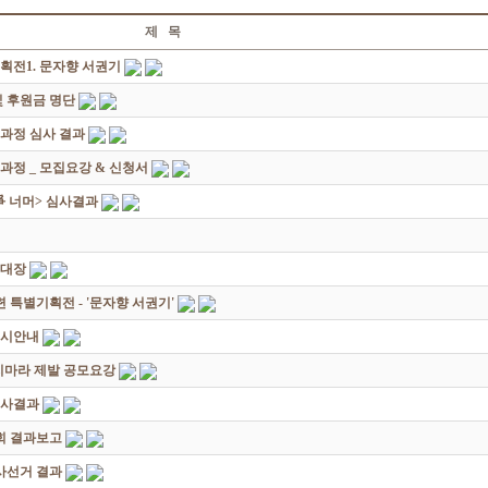
제 목
획전1. 문자향 서권기
 후원금 명단
성과정 심사 결과
과정 _ 모집요강 & 신청서
쟁爭 너머> 심사결과
초대장
별기획전 - '문자향 서권기'
전시안내
죽지마라 제발 공모요강
심사결과
회 결과보고
감사선거 결과