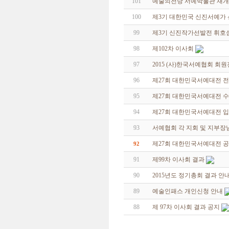
101
예술의전당 서예박물관 재개관
100
제3기 대한민국 신진서예가
99
제3기 신진작가선발전 휘호
98
제102차 이사회
97
2015 (사)한국서예협회 회
96
제27회 대한민국서예대전 
95
제27회 대한민국서예대전 
94
제27회 대한민국서예대전 
93
서예협회 각 지회 및 지부장
제27회 대한민국서예대전 
92
91
제99차 이사회 결과
90
2015년도 정기총회 결과 안
89
예술인패스 개인신청 안내
88
제 97차 이사회 결과 공지