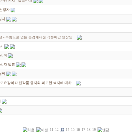
전 전시 - 출품안내
 선정자
심사
원전 - 묵향으로 넘는 문경새재전 작품마감 연장안…
전시
수상작
입상자 발표
님께
공모요강의 대련작품 금지와 과도한 색지에 대하…
내
11
12
13
14
15
16
17
18
19