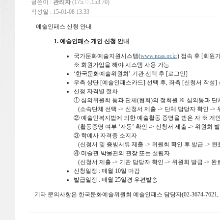
글쓴이 :
관리자
(175.♡.153.70)
작성일 : 15-01-08 13:33
예술인패스 신청 안내
1. 예술인패스 개인 신청 안내
국가문화예술지원시스템(
www.ncas.or.kr
) 접속 후 [회원
※ 회원가입을 해야 시스템 사용 가능
‘한국문화예술위원회’ 기관 선택 후 [로그인]
우측 상단 [예술인패스카드] 선택 후, 좌측 [신청서 작성]
신청 자격별 절차
① 심의위원회 통과 단체(협회)의 정회원 ※ 심의통과 
(소속단체 선택 -> 신청서 제출 -> 단체 담당자 확인 -> 
② 예술인복지법에 의한 예술활동 증명을 받은 자 ※ 개
(활동증명 여부 ‘자동’ 확인 -> 신청서 제출 -> 위원회 발급
③ 학예사 자격증 소지자
(신청서 및 증빙서류 제출 -> 위원회 확인 후 발급 -> 완
④ 미술관·박물관의 관장 또는 설립자
(신청서 제출 -> 기관 담당자 확인 -> 위원회 발급 -> 완
신청일정 : 매월 10일 마감
발급일정 : 매월 25일경 우편발송
기타 문의사항은 한국문화예술위원회 예술인패스 담당자(02-3674-7621, 7