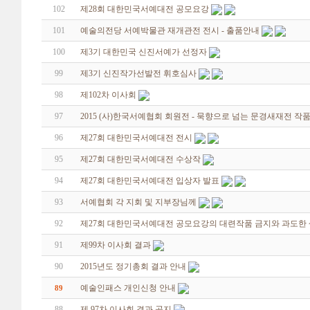
102
제28회 대한민국서예대전 공모요강
101
예술의전당 서예박물관 재개관전 전시 - 출품안내
100
제3기 대한민국 신진서예가 선정자
99
제3기 신진작가선발전 휘호심사
98
제102차 이사회
97
2015 (사)한국서예협회 회원전 - 묵향으로 넘는 문경새재전 
96
제27회 대한민국서예대전 전시
95
제27회 대한민국서예대전 수상작
94
제27회 대한민국서예대전 입상자 발표
93
서예협회 각 지회 및 지부장님께
92
제27회 대한민국서예대전 공모요강의 대련작품 금지와 과도한
91
제99차 이사회 결과
90
2015년도 정기총회 결과 안내
예술인패스 개인신청 안내
89
88
제 97차 이사회 결과 공지