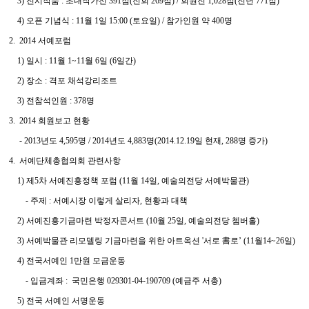
3) 전시작품 : 초대작가전 391점(전회 269점) / 회원전 1,028점(전년 771점)
4) 오픈 기념식 : 11월 1일 15:00 (토요일) / 참가인원 약 400명
2. 2014 서예포럼
1) 일시 : 11월 1~11월 6일 (6일간)
2) 장소 : 격포 채석강리조트
3) 전참석인원 : 378명
3. 2014 회원보고 현황
- 2013년도 4,595명 / 2014년도 4,883명(2014.12.19일 현재, 288명 증가)
4. 서예단체총협의회 관련사항
1) 제5차 서예진흥정책 포럼 (11월 14일, 예술의전당 서예박물관)
- 주제 : 서예시장 이렇게 살리자, 현황과 대책
2) 서예진흥기금마련 박정자콘서트 (10월 25일, 예술의전당 쳄버홀)
3) 서예박물관 리모델링 기금마련을 위한 아트옥션 '서로 書로’ (11월14~26일)
4) 전국서예인 1만원 모금운동
- 입금계좌 : 국민은행 029301-04-190709 (예금주 서총)
5) 전국 서예인 서명운동