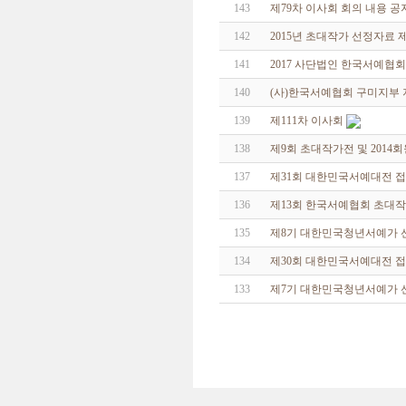
143
제79차 이사회 회의 내용 공
142
2015년 초대작가 선정자료 
141
2017 사단법인 한국서예협
140
(사)한국서예협회 구미지부
139
제111차 이사회
138
제9회 초대작가전 및 2014
137
제31회 대한민국서예대전 
136
제13회 한국서예협회 초대
135
제8기 대한민국청년서예가 
134
제30회 대한민국서예대전 접
133
제7기 대한민국청년서예가 