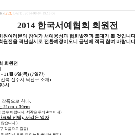
K)
[252]
DATE : 2014-08-04 19:16:06
2014 한국서예협회 회원전
회원여러분의 참여가 서예융성과 협회발전과 토대가 될 것입니다
(회원전을 격년실시로 전환예정이오니 금년에 적극 참여 바랍니다.
협회 회원전
회
 - 11월 6일(목) (7일간)
(전북 전주시 덕진구 소재)
오후3시
작 작품으로 한다.
는 21cm x 30cm
격 엄수 바랍니다,
서각
은 두께 4cm 이내)
아크릴 선택), 서각은 액자
 않습니다.)
구 작품으로 출품)
)까지 입금전시 도록 및 작품 반송비용 포함)