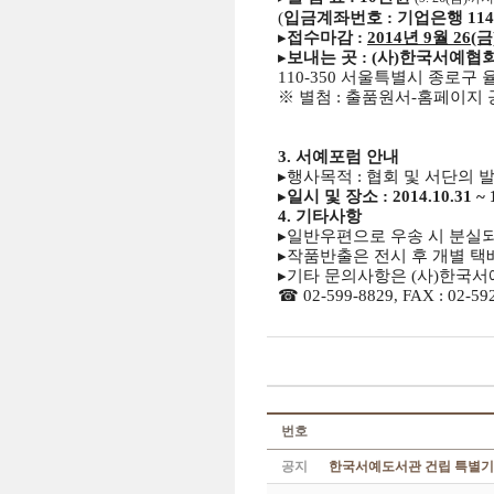
(
입금계좌번호 : 기업은행 114-
▸
접수마감 :
2014년 9월 26(
▸
보내는 곳 : (사)한국서예협회
110-350 서울특별시 종로구 
※ 별첨 : 출품원서-홈페이지
3. 서예포럼 안내
▸행사목적 : 협회 및 서단의 
▸
일시 및 장소 : 2014.10.31
4. 기타사항
▸일반우편으로 우송 시 분실되
▸작품반출은 전시 후 개별 
▸기타 문의사항은 (사)한국
☎ 02-599-8829, FAX : 02-59
번호
공지
한국서예도서관 건립 특별기