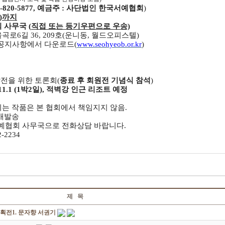
820-5877, 예금주 : 사단법인 한국서예협회
)
금)까지
 사무국 (
직접 또는 등기우편으로 우송)
율곡로6길 36, 209호(운니동, 월드오피스텔)
 공지사항에서 다운로드(
www.seohyeob.or.kr
)
발전을 위한 토론회(
종료 후 회원전 기념식 참석
)
 ~ 11.1 (1박2일), 적벽강 인근 리조트 예정
는 작품은 본 협회에서 책임지지 않음.
택배발송
서예협회 사무국으로 전화상담 바랍니다.
2-2234
제 목
획전1. 문자향 서권기