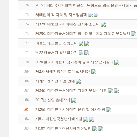
176
2015 (사)한국서예협회 회원전 - 묵향으로 넘는 문경새재전 
175
서예협회 각 지회 및 지부장님께
174
제32회 대한민국서예대전 전시취소안내
173
제29회 대한민국서예대전 접수대장 - 협회 지회,지부장님꼐
172
예술인패스 발급 신청안내
171
2022 한국서단 청년작가전
170
2020 한국서예협회 정기총회 및 이사장 선거결과
169
제2차 서예진흥정책포럼 실시내용
168
세계의 문자전 자료 안내
167
제34회 대한민국서예대전 지회지부접수대장
166
2017년 신임 초대작가
제26회 대한민국서예대전 운영 및 심사위원
165
164
제8기 대한민국청년서예가전
163
제10기 대한민국청년서예가선발전