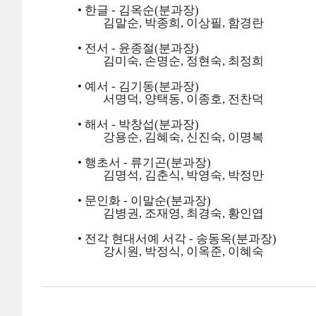
• 한글 - 김옥순(분과장)
김말순, 박종희, 이상필, 함경란
• 전서 - 윤종절(분과장)
김미숙, 손명순, 정현숙, 최정희
• 예서 - 김기동(분과장)
서명덕, 양택동, 이종호, 전찬덕
• 해서 - 박창섭(분과장)
강용순, 김혜숙, 신진숙, 이명복
• 행초서 - 류기곤(분과장)
김명석, 김춘식, 박영숙, 박정만
• 문인화 - 이말순(분과장)
김병권, 조재영, 최경숙, 황인엽
• 전각
현대서예 서각 - 송동옥(분과장)
강시원, 박정식, 이옥준, 이혜숙