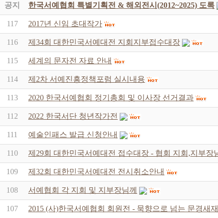
공지
한국서예협회 특별기획전 & 해외전시(2012~2025) 도록
117
2017년 신임 초대작가
116
제34회 대한민국서예대전 지회지부접수대장
115
세계의 문자전 자료 안내
114
제2차 서예진흥정책포럼 실시내용
113
2020 한국서예협회 정기총회 및 이사장 선거결과
112
2022 한국서단 청년작가전
111
예술인패스 발급 신청안내
110
제29회 대한민국서예대전 접수대장 - 협회 지회,지부장
109
제32회 대한민국서예대전 전시취소안내
108
서예협회 각 지회 및 지부장님께
107
2015 (사)한국서예협회 회원전 - 묵향으로 넘는 문경