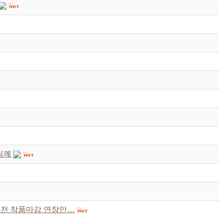
님꼐
새재전 작품마감 연장안…