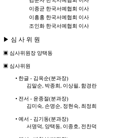
김춘자 한국서예협회 이사
이종균 한국서예협회 이사
이흥홍 한국서예협회 이사
조인화 한국서예협회 이사
▶
심 사 위 원
▣ 심사위원장 양택동
▣ 심사위원
• 한글 - 김옥순(분과장)
김말순, 박종희, 이상필, 함경란
• 전서 - 윤종절(분과장)
김미숙, 손명순, 정현숙, 최정희
• 예서 - 김기동(분과장)
서명덕, 양택동, 이종호, 전찬덕