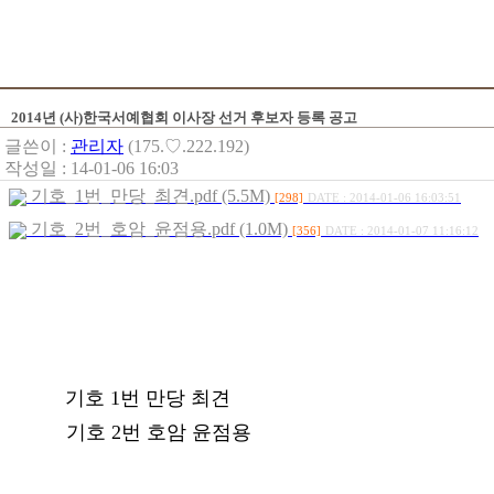
2014년 (사)한국서예협회 이사장 선거 후보자 등록 공고
글쓴이 :
관리자
(175.♡.222.192)
작성일 : 14-01-06 16:03
기호_1번_만당_최견.pdf (5.5M)
[298]
DATE : 2014-01-06 16:03:51
기호_2번_호암_윤점용.pdf (1.0M)
[356]
DATE : 2014-01-07 11:16:12
기호 1번 만당 최견
기호 2번 호암 윤점용