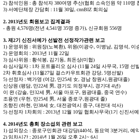
2) 참석인원 : 총 참석자 380여명 추산(협회 소속인원 약 110명 
3) 서예단체장 간담회 : 11월 30일, cnnBIZ 회의실
2. 2013년도 회원보고 집계결과
- 총원 4,576명(전년 4,541명 35명 증가), 신규회원 556명
3. 제2기 신진서예가 선발전 선정작가관련 보고
1) 운영위원 : 위원장(노복환), 위원(이광수, 이병남, 김명석, 이
2) 운영회의 : 2013년 11월 22일
3) 심사위원 : 황석봉, 김기동, 최돈상(미협)
4) 심사일자 : 1차 포트폴리오 심사 (11월 24일 사무국, 15명 선발
2차 휘호심사 (11월27일 걸스카우트회관 강당, 5명선발)
5) 선정자 : 백가영 (여강, 만25세 女, 경남 창원시,원광대졸)
신상원 (평담, 만22세 男, 경기도 의정부시, 경기대 4년)
이 완 (강솔, 만32세 男, 서울 마포구, 원광대졸, 중국 연수)
조용연 (우헌, 만25세 男, 서울 종로구,원광대 졸)
조향진 (하현, 만38세 女, 대전광역시 중구, 대전대 석사)
5) 선정자 1차회의 : 2013년 12월 10일 협회사무국(1기 신진서
4. 2014년도 총회 장소섭외 관련 보고
1) 섭외장소 : 종로구민회관 대강당(440석, 동묘역 3분거리, 예약
2) 임차시간 : 2014년 1월 26일 오후 2시~ 6시