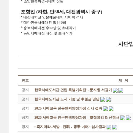
* 소암현중화경서대회 장원
조향진 (하현, 만38세, 대전광역시 중구)
* 대전대학교 인문예술대학 서예학 석사
* 대한민국서예대전 입선 6회
* 충북서예대전 우수상 및 초대작가
* 농민서예대전 대상 및 초대작가
사단법
번호
제 목
공지
한국서예도서관 건립 특별기획전1. 문자향 서권기
공지
한국서예도서관 도서 기증 및 후원금 명단
공지
2026 서예교육 전문인력양성과정 심사 결과
공지
2026 서예교육 전문인력양성과정 _ 모집요강 & 신청서
공지
<죽지마라, 제발 - 전戰 ․ 쟁爭 너머> 심사결과