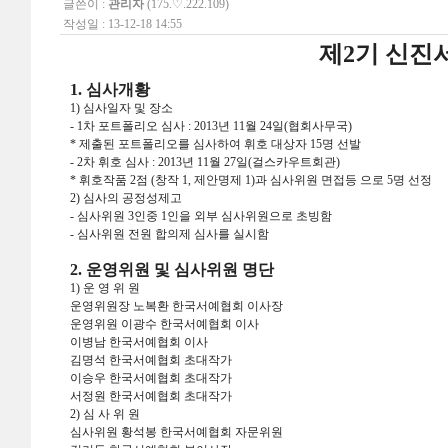
글쓴이 :
관리자
(175.♡.222.109)
작성일 : 13-12-18 14:55
제2기 신진
1. 심사개황
1) 심사일자 및 장소
- 1차 포트폴리오 심사 : 2013년 11월 24일(협회사무국)
* 제출된 포트폴리오를 심사하여 휘호 대상자 15명 선발
- 2차 휘호 심사 : 2013년 11월 27일(걸스카우트회관)
* 휘호작품 2점 (창작 1, 제안명제 1)과 심사위원 면접등 으로 5명 선정
2) 심사의 공정성제고
- 심사위원 3인중 1인을 외부 심사위원으로 초빙함
- 심사위원 전원 합의제 심사를 실시함
2. 운영위원 및 심사위원 명단
1) 운 영 위 원
운영위원장 노복환 한국서예협회 이사장
운영위원 이광수 한국서예협회 이사
이병남 한국서예협회 이사
김명석 한국서예협회 초대작가
이승우 한국서예협회 초대작가
서정원 한국서예협회 초대작가
2) 심 사 위 원
심사위원 황석봉 한국서예협회 자문위원