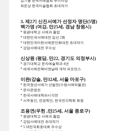
김기동 한국서예협회 부이사장
최돈상 한국미술협회 초대작가
3. 제2기 신진서예가 선정자 명단(5명)
백가영 (여강, 만25세, 경남 창원시)
* 원광대학교 서예과 졸업
* 대한민국서예대전 입선 2회
* 대한민국마한서예문인화대전 초대작가
* 강암서예대전 우수상
신상원 (평담, 만22, 경기도 의정부시)
* 경기대학교 문자예술학과 4년
* 세계서예전북비엔날래 개막 퍼포먼스
이완(강솔, 만32세, 서울 마포구)
* 한국청년서예가 선발전(수원서예박물관)
* 문자문명전
* 한국서에대학파시각전
* 서주동인, 연경학인, 한국전각학회 회원
조용연(우헌 ,만25세, 서울 종로구)
* 원광대학교 서예과 졸업
* 강암서예대전 초대작가
* 5.18전국휘호대회 우수상