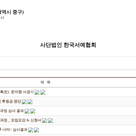
광역시 중구)
석사
사단법인 한국서예협회
제 목
획전1. 문자향 서권기
 후원금 명단
성과정 심사 결과
과정 _ 모집요강 & 신청서
쟁爭 너머> 심사결과