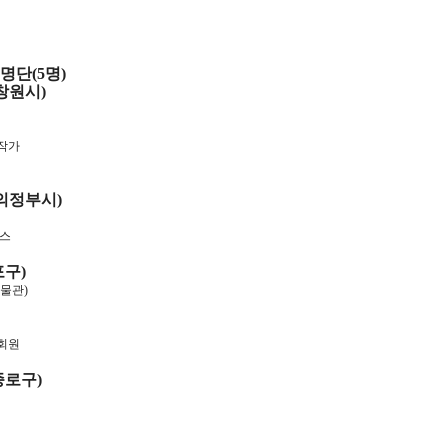
명단(5명)
 창원시)
작가
 의정부시)
먼스
포구)
물관)
 회원
종로구)