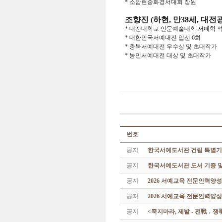
* 소암현중화경서대회 장원
조향진 (하현, 만38세, 대전
* 대전대학교 인문예술대학 서예학 
* 대한민국서예대전 입선 6회
* 충북서예대전 우수상 및 초대작가
* 농민서예대전 대상 및 초대작가
번호
공지
한국서예도서관 건립 특별기
공지
한국서예도서관 도서 기증 및
공지
2026 서예교육 전문인력양
공지
2026 서예교육 전문인력양성
공지
<죽지마라, 제발 - 전戰 ․ 