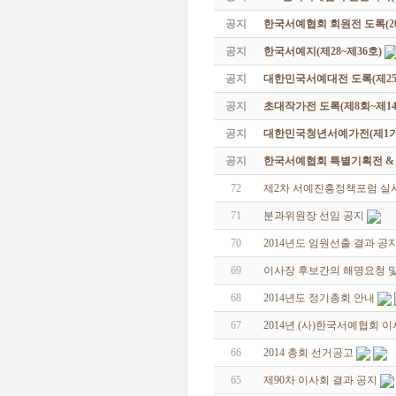
공지
한국서예협회 회원전 도록(201
공지
한국서예지(제28~제36호)
공지
대한민국서예대전 도록(제25
공지
초대작가전 도록(제8회~제14
공지
대한민국청년서예가전(제1기 -
공지
한국서예협회 특별기획전 & 해외
72
제2차 서예진흥정책포럼 실
71
분과위원장 선임 공지
70
2014년도 임원선출 결과 공
69
이사장 후보간의 해명요청 및
68
2014년도 정기총회 안내
67
2014년 (사)한국서예협회 
66
2014 총회 선거공고
65
제90차 이사회 결과 공지