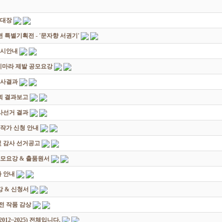
초대장
별기획전 - '문자향 서권기'
전시안내
죽지마라 제발 공모요강
심사결과
회 결과보고
감사선거 결과
대작가 신청 안내
및 감사 선거공고
모요강 & 출품원서
 안내
 & 신청서
원전 작품 감상
12~2025) 전체입니다.