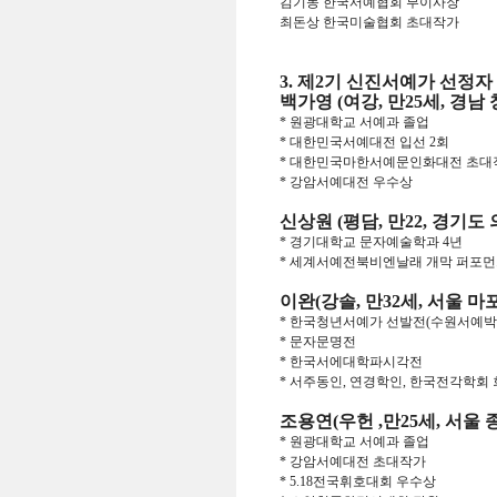
김기동 한국서예협회 부이사장
최돈상 한국미술협회 초대작가
3. 제2기 신진서예가 선정자 
백가영 (여강, 만25세, 경남
* 원광대학교 서예과 졸업
* 대한민국서예대전 입선 2회
* 대한민국마한서예문인화대전 초대
* 강암서예대전 우수상
신상원 (평담, 만22, 경기도
* 경기대학교 문자예술학과 4년
* 세계서예전북비엔날래 개막 퍼포
이완(강솔, 만32세, 서울 마
* 한국청년서예가 선발전(수원서예박
* 문자문명전
* 한국서에대학파시각전
* 서주동인, 연경학인, 한국전각학회
조용연(우헌 ,만25세, 서울 
* 원광대학교 서예과 졸업
* 강암서예대전 초대작가
* 5.18전국휘호대회 우수상