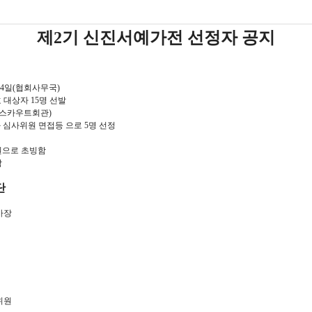
제2기 신진서예가전 선정자 공지
 24일(협회사무국)
 대상자 15명 선발
일(걸스카우트회관)
)과 심사위원 면접등 으로 5명 선정
위원으로 초빙함
함
단
사장
위원