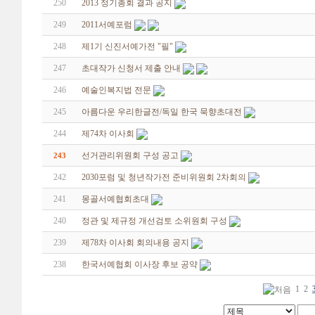
250
2013 정기총회 결과 공지
249
2011서예포럼
248
제1기 신진서예가전 "필"
247
초대작가 신청서 제출 안내
246
예술인복지법 전문
245
아름다운 우리한글전/독일 한국 묵향초대전
244
제74차 이사회
선거관리위원회 구성 공고
243
242
2030포럼 및 청년작가전 준비위원회 2차회의
241
몽골서예협회초대
240
정관 및 제규정 개선검토 소위원회 구성
239
제78차 이사회 회의내용 공지
238
한국서예협회 이사장 후보 공약
1
2