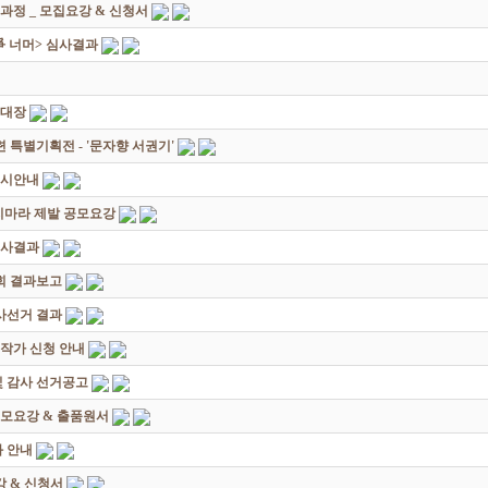
과정 _ 모집요강 & 신청서
쟁爭 너머> 심사결과
초대장
별기획전 - '문자향 서권기'
전시안내
죽지마라 제발 공모요강
심사결과
회 결과보고
감사선거 결과
대작가 신청 안내
및 감사 선거공고
모요강 & 출품원서
 안내
 & 신청서