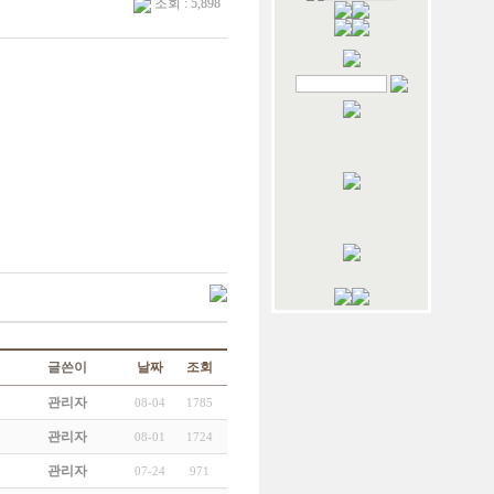
조회 : 5,898
글쓴이
날짜
조회
관리자
08-04
1785
관리자
08-01
1724
관리자
07-24
971