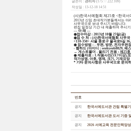
글쓴이 :
관리자
(175.♡.222.109)
작성일 : 13-12-18 14:51
(사)한국서예협회
제25호 <한국서
2013년 신임 초대작가분들께서는 아
사무국
으로
보내 주시기
바랍니다.
편집 일정상 기간 내 제출하여 주시기
--- 아 래 ---
◉접수마감 : 2013년 10월 25일(금)
◉접 수 처 : (사)한국서예협회 사무국
<110-350> 서울 종로구 율곡로6길 
◉ 접수방법 : - 우편, 방문, 전자우편
- 웹하드 (아이디 : seohyeob8829, 패스
→ 게스트폴더 - 올리기 전용 :
제25
◉ 제출자료 : 1.
작품
사진(5X7이상)
작가
성명, 아호, 명제, 크기, 기재요망
* 기타 문의사항은 사무국으로 문의하
번호
공지
한국서예도서관 건립 특별기
공지
한국서예도서관 도서 기증 및
공지
2026 서예교육 전문인력양