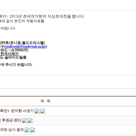
예지> 2013년 초대작가분의 지상초대전을 합니다.
래와 같이 본인의 작품자료를
 바랍니다.
36,209호(운니동,월드오피스텔)
접수(
seohyeob@seohyeob.or.kr
)
워드 : sh5998829)
호 한국서예지
,또는 슬라이드필름
여 주시기 바랍니다.
제 목
획전1. 문자향 서권기
 후원금 명단
성과정 심사 결과