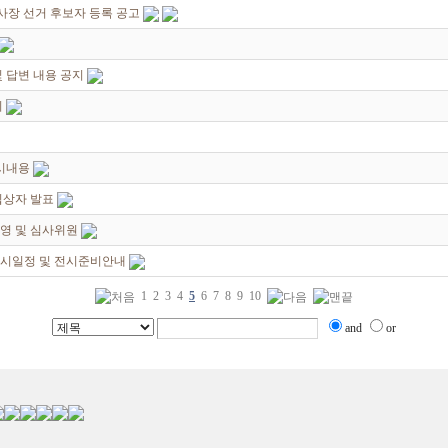
이사장 선거 후보자 등록 공고
 답변 내용 공지
지
시내용
입상자 발표
영 및 심사위원
전시일정 및 전시준비안내
1
2
3
4
5
6
7
8
9
10
and
or