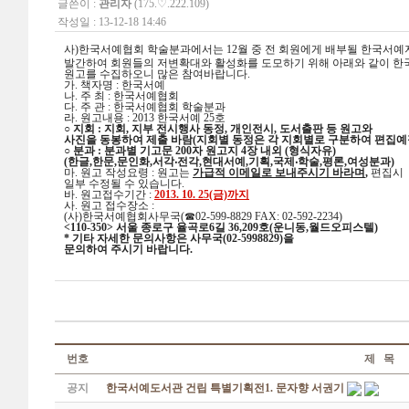
글쓴이 :
관리자
(175.♡.222.109)
작성일 : 13-12-18 14:46
사)한국서예협회 학술분과에서는 12월 중 전 회원에게 배부될 한국서예
발간하여
회원들의 저변확대와 활성화를 도모하기 위해 아래와 같이 
원고를
수집하
오니 많은 참여바랍니다.
가. 책자명 : 한국서예
나. 주 최 : 한국서예협회
다. 주 관 : 한국서예협회 학술분과
라. 원고내용 : 2013 한국서예 25호
○ 지회 : 지회, 지부 전시행사 동정, 개인전시, 도서출판 등 원고와
사진을
동봉하여 제출 바람(지회별 동정은 각 지회별로 구분하여 편집예
○ 분과 : 분과별 기고문 200자 원고지 4장 내외 (형식자유)
(한글,한문,문인화,서각‧전각,현대서예,기획,국제‧학술,평론,여성분과)
마. 원고 작성요령 : 원고는
가급적 이메일로 보내주시기 바라며
,
편집시
일부
수정될 수 있습니다.
바. 원고접수기간 :
2013. 10. 25(금)까지
사. 원고 접수장소 :
(사)한국서예협회사무국(☎02-599-8829 FAX: 02-592-2234)
<110-350> 서울 종로구 율곡로6길 36,209호(운니동,월드오피스텔)
* 기타 자세한 문의사항은 사무국(02-5998829)을
문의하여 주시기 바랍니다.
번호
제 목
공지
한국서예도서관 건립 특별기획전1. 문자향 서권기