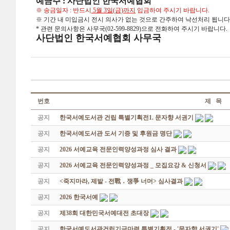
예금주 : 사단법인 한국서예협회
※ 송금일자 : 반드시
5월 3일(금)까지
입금하여 주시기 바랍니다.
※ 기간 내 미입금시 전시 의사가 없는 것으로 간주하여 낙선처리 됩니다
* 관련 문의사항은 사무국(02-599-8829)으로 전화하여 주시기 바랍니다.
사단법인 한국서예협회 사무국
번호
제 목
공지
한국서예도서관 건립 특별기획전1. 문자향 서권기
공지
한국서예도서관 도서 기증 및 후원금 명단
공지
2026 서예교육 전문인력양성과정 심사 결과
공지
2026 서예교육 전문인력양성과정 _ 모집요강 & 신청서
공지
<죽지마라, 제발 - 전戰 ․ 쟁爭 너머> 심사결과
공지
2026 한국서예
공지
제38회 대한민국서예대전 초대장
공지
한국서예도서관건립기금마련 특별기획전 - '문자향 서권기'