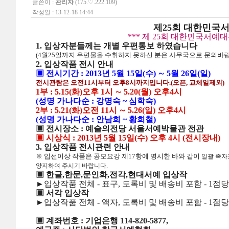
글쓴이 :
관리자
(175.♡.222.109)
작성일 : 13-12-18 14:44
제25회 대한민국
*** 제 25회 대한민국서예
1. 입상자분들께는 개별 우편통보 하였습니다
(4월25일까지 우편물을 수취하지 못하신 분은 사무국으로 문의바
2. 입상작품 전시 안내
▣ 전시기간 : 2013년 5월 15일(수) ∼ 5월 26일(일)
전시관람은 오전11시부터 오후8시까지입니다.(오픈, 교체일제외)
1부 : 5.15(화)오후 1시 ∼ 5.20(월) 오후4시
(성명 가나다순 : 강명숙 ~ 심학숙)
2부 : 5.21(화)오전 11시 ∼ 5.26(일) 오후4시
(성명 가나다순 : 안남희 ~ 황희철)
▣ 전시장소 : 예술의전당 서울서예박물관 전관
▣ 시상식 : 2013년 5월 15일(수) 오후 4시 (전시장내)
3. 입상작품 전시관련 안내
※ 입선이상 작품은 공모요강 제17항에 명시한 바와 같이
일괄 족
양지하여 주시기 바랍니다.
▣ 한글,한문,문인화,전각,현대서예 입상작
►입상작품 전체 - 표구, 도록비 및 배송비 포함 - 1점당 1
▣ 서각 입상작
►입상작품 전체 - 액자, 도록비 및 배송비 포함 - 1점당 1
▣ 계좌번호 : 기업은행 114-820-5877,