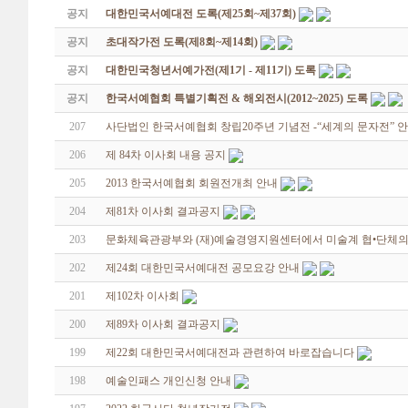
공지
대한민국서예대전 도록(제25회~제37회)
공지
초대작가전 도록(제8회~제14회)
공지
대한민국청년서예가전(제1기 - 제11기) 도록
공지
한국서예협회 특별기획전 & 해외전시(2012~2025) 도록
207
사단법인 한국서예협회 창립20주년 기념전 -“세계의 문자전” 
206
제 84차 이사회 내용 공지
205
2013 한국서예협회 회원전개최 안내
204
제81차 이사회 결과공지
203
문화체육관광부와 (재)예술경영지원센터에서 미술계 협•단체의
202
제24회 대한민국서예대전 공모요강 안내
201
제102차 이사회
200
제89차 이사회 결과공지
199
제22회 대한민국서예대전과 관련하여 바로잡습니다
198
예술인패스 개인신청 안내