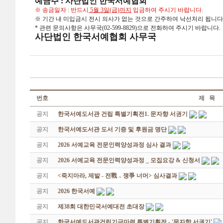
예금주 : 사단법인 한국서예협회
※ 송금일자 : 반드시
5월 3일(금)까지
입금하여 주시기 바랍니다.
※ 기간 내 미입금시 전시 의사가 없는 것으로 간주하여 낙선처리 됩니다
* 관련 문의사항은 사무국(02-599-8829)으로 전화하여 주시기 바랍니다.
사단법인 한국서예협회 사무국
번호
제 목
공지
한국서예도서관 건립 특별기획전1. 문자향 서권기
공지
한국서예도서관 도서 기증 및 후원금 명단
공지
2026 서예교육 전문인력양성과정 심사 결과
공지
2026 서예교육 전문인력양성과정 _ 모집요강 & 신청서
공지
<죽지마라, 제발 - 전戰 ․ 쟁爭 너머> 심사결과
공지
2026 한국서예
공지
제38회 대한민국서예대전 초대장
공지
한국서예도서관건립기금마련 특별기획전 - '문자향 서권기'