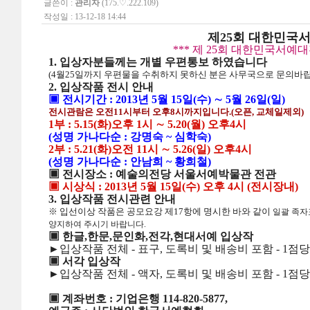
글쓴이 :
관리자
(175.♡.222.109)
작성일 : 13-12-18 14:44
제25회 대한민국
*** 제 25회 대한민국서예
1. 입상자분들께는 개별 우편통보 하였습니다
(4월25일까지 우편물을 수취하지 못하신 분은 사무국으로 문의바
2. 입상작품 전시 안내
▣ 전시기간 : 2013년 5월 15일(수) ∼ 5월 26일(일)
전시관람은 오전11시부터 오후8시까지입니다.(오픈, 교체일제외)
1부 : 5.15(화)오후 1시 ∼ 5.20(월) 오후4시
(성명 가나다순 : 강명숙 ~ 심학숙)
2부 : 5.21(화)오전 11시 ∼ 5.26(일) 오후4시
(성명 가나다순 : 안남희 ~ 황희철)
▣ 전시장소 : 예술의전당 서울서예박물관 전관
▣ 시상식 : 2013년 5월 15일(수) 오후 4시 (전시장내)
3. 입상작품 전시관련 안내
※ 입선이상 작품은 공모요강 제17항에 명시한 바와 같이
일괄 족
양지하여 주시기 바랍니다.
▣ 한글,한문,문인화,전각,현대서예 입상작
►입상작품 전체 - 표구, 도록비 및 배송비 포함 - 1점당 1
▣ 서각 입상작
►입상작품 전체 - 액자, 도록비 및 배송비 포함 - 1점당 1
▣ 계좌번호 : 기업은행 114-820-5877,