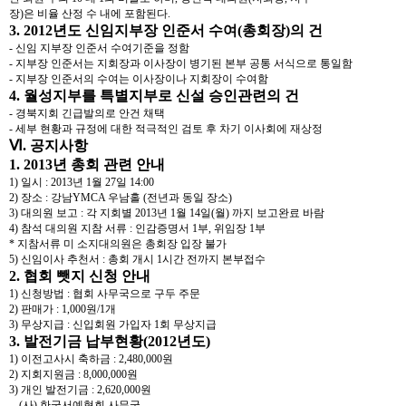
장)은 비율 산정 수 내에 포함된다.
3. 2012년도 신임지부장 인준서 수여(총회장)의 건
- 신임 지부장 인준서 수여기준을 정함
- 지부장 인준서는 지회장과 이사장이 병기된 본부 공통 서식으로 통일함
- 지부장 인준서의 수여는 이사장이나 지회장이 수여함
4. 월성지부를 특별지부로 신설 승인관련의 건
- 경북지회 긴급발의로 안건 채택
- 세부 현황과 규정에 대한 적극적인 검토 후 차기 이사회에 재상정
Ⅵ. 공지사항
1. 2013년 총회 관련 안내
1) 일시 : 2013년 1월 27일 14:00
2) 장소 : 강남YMCA 우남홀 (전년과 동일 장소)
3) 대의원 보고 : 각 지회별 2013년 1월 14일(월) 까지 보고완료 바람
4) 참석 대의원 지참 서류 : 인감증명서 1부, 위임장 1부
* 지참서류 미 소지대의원은 총회장 입장 불가
5) 신임이사 추천서 : 총회 개시 1시간 전까지 본부접수
2. 협회 뺏지 신청 안내
1) 신청방법 : 협회 사무국으로 구두 주문
2) 판매가 : 1,000원/1개
3) 무상지급 : 신입회원 가입자 1회 무상지급
3. 발전기금 납부현황(2012년도)
1) 이전고사시 축하금 : 2,480,000원
2) 지회지원금 : 8,000,000원
3) 개인 발전기금 : 2,620,000원
-- (사) 한국서예협회 사무국 --