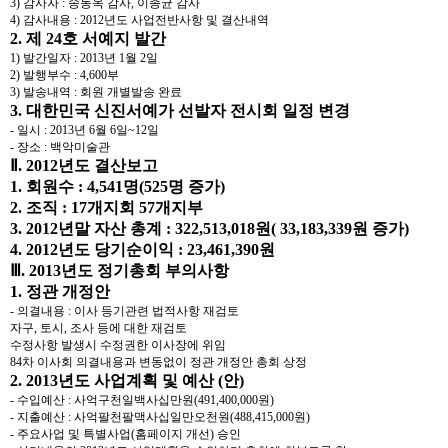
3) 감사자 : 송동옥 감사, 이종균 감사
4) 감사내용 : 2012년도 사업전반사항 및 결산내역
2. 제 24호 서예지 발간
1) 발간일자 : 2013년 1월 2일
2) 발행부수 : 4,600부
3) 발송내역 : 회원 개별발송 완료
3. 대한민국 신진서예가 선발자 전시회 일정 변경
- 일시 : 2013년 6월 6일~12일
- 장소 : 백악미술관
Ⅱ. 2012년도 결산보고
1. 회원수 : 4,541명(525명 증가)
2. 조직 : 17개지회 57개지부
3. 2012년말 자산 총계 : 322,513,018원( 33,183,339원 증가)
4. 2012년도 당기순이익 : 23,461,390원
Ⅲ. 2013년도 정기총회 부의사항
1. 정관 개정안
- 의결내용 : 이사 등기관련 법적사항 재검토
자구, 토시, 조사 등에 대한 재검토
수정사항 발생시 수정권한 이사장에 위임
84차 이사회 의결내용과 변동없이 정관 개정안 총회 상정
2. 2013년도 사업계획 및 예산 (안)
- 수입예산 : 사억구천일백사십만원(491,400,000원)
- 지출예산 : 사억팔천팔맥사십일만오천원(488,415,000원)
- 주요사업 및 특별사업(홈페이지 개선) 승인