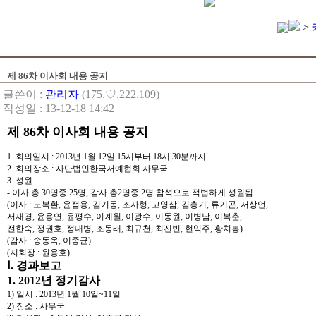
>
제 86차 이사회 내용 공지
글쓴이 :
관리자
(175.♡.222.109)
작성일 : 13-12-18 14:42
제 86차 이사회 내용 공지
1. 회의일시 : 2013년 1월 12일 15시부터 18시 30분까지
2. 회의장소 : 사단법인한국서예협회 사무국
3. 성원
- 이사 총 30명중 25명, 감사 총2명중 2명 참석으로 적법하게 성원됨
(이사 : 노복환, 윤점용, 김기동, 조사형, 고영삼, 김총기, 류기곤, 서상언,
서재경, 윤용연, 윤평수, 이계월, 이광수, 이동원, 이병남, 이복춘,
전한숙, 정권호, 정대병, 조동래, 최규천, 최진빈, 현익주, 황치봉)
(감사 : 송동옥, 이종균)
(지회장 : 원용호)
Ⅰ. 경과보고
1. 2012년 정기감사
1) 일시 : 2013년 1월 10일~11일
2) 장소 : 사무국