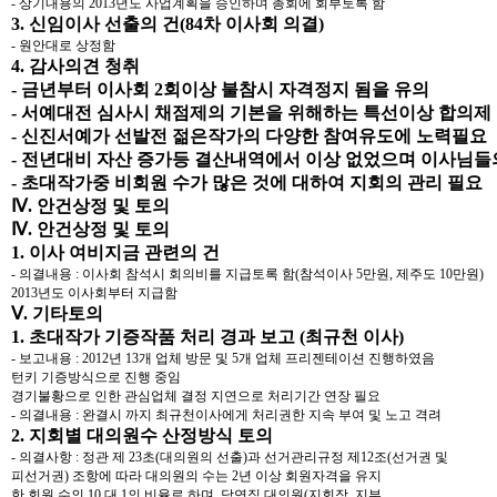
- 상기내용의 2013년도 사업계획을 승인하며 총회에 회부토록 함
3. 신임이사 선출의 건(84차 이사회 의결)
- 원안대로 상정함
4. 감사의견 청취
- 금년부터 이사회 2회이상 불참시 자격정지 됨을 유의
- 서예대전 심사시 채점제의 기본을 위해하는 특선이상 합의제
- 신진서예가 선발전 젊은작가의 다양한 참여유도에 노력필요
- 전년대비 자산 증가등 결산내역에서 이상 없었으며 이사님들
- 초대작가중 비회원 수가 많은 것에 대하여 지회의 관리 필요
Ⅳ. 안건상정 및 토의
Ⅳ. 안건상정 및 토의
1. 이사 여비지금 관련의 건
- 의결내용 : 이사회 참석시 회의비를 지급토록 함(참석이사 5만원, 제주도 10만원)
2013년도 이사회부터 지급함
Ⅴ. 기타토의
1. 초대작가 기증작품 처리 경과 보고 (최규천 이사)
- 보고내용 : 2012년 13개 업체 방문 및 5개 업체 프리젠테이션 진행하였음
턴키 기증방식으로 진행 중임
경기불황으로 인한 관심업체 결정 지연으로 처리기간 연장 필요
- 의결내용 : 완결시 까지 최규천이사에게 처리권한 지속 부여 및 노고 격려
2. 지회별 대의원수 산정방식 토의
- 의결사항 : 정관 제 23초(대의원의 선출)과 선거관리규정 제12조(선거권 및
피선거권) 조항에 따라 대의원의 수는 2년 이상 회원자격을 유지
한 회원 수의 10 대 1의 비율로 하며, 당연직 대의원(지회장, 지부