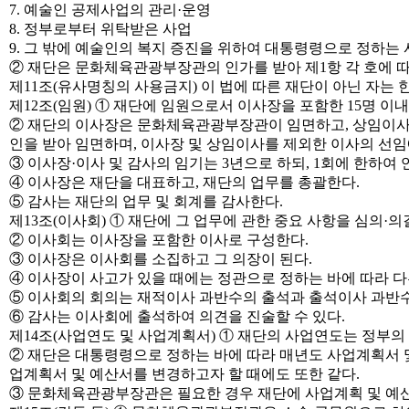
7. 예술인 공제사업의 관리·운영
8. 정부로부터 위탁받은 사업
9. 그 밖에 예술인의 복지 증진을 위하여 대통령령으로 정하는
② 재단은 문화체육관광부장관의 인가를 받아 제1항 각 호에 따
제11조(유사명칭의 사용금지) 이 법에 따른 재단이 아닌 자는
제12조(임원) ① 재단에 임원으로서 이사장을 포함한 15명 이내
② 재단의 이사장은 문화체육관광부장관이 임면하고, 상임이사
인을 받아 임면하며, 이사장 및 상임이사를 제외한 이사의 선
③ 이사장·이사 및 감사의 임기는 3년으로 하되, 1회에 한하여 
④ 이사장은 재단을 대표하고, 재단의 업무를 총괄한다.
⑤ 감사는 재단의 업무 및 회계를 감사한다.
제13조(이사회) ① 재단에 그 업무에 관한 중요 사항을 심의·
② 이사회는 이사장을 포함한 이사로 구성한다.
③ 이사장은 이사회를 소집하고 그 의장이 된다.
④ 이사장이 사고가 있을 때에는 정관으로 정하는 바에 따라 다
⑤ 이사회의 회의는 재적이사 과반수의 출석과 출석이사 과반
⑥ 감사는 이사회에 출석하여 의견을 진술할 수 있다.
제14조(사업연도 및 사업계획서) ① 재단의 사업연도는 정부의
② 재단은 대통령령으로 정하는 바에 따라 매년도 사업계획서
업계획서 및 예산서를 변경하고자 할 때에도 또한 같다.
③ 문화체육관광부장관은 필요한 경우 재단에 사업계획 및 예산·