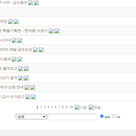
쟁爭 너머> 심사결과
초대장
별기획전 - '문자향 서권기'
전시안내
죽지마라 제발 공모요강
심사결과
회 결과보고
감사선거 결과
대작가 신청 안내
및 감사 선거공고
1
2
3
4
5
6
7
8
9
10
and
or