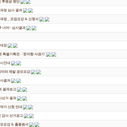
 후원금 명단
성과정 심사 결과
과정 _ 모집요강 & 신청서
쟁爭 너머> 심사결과
초대장
별기획전 - '문자향 서권기'
전시안내
죽지마라 제발 공모요강
심사결과
회 결과보고
감사선거 결과
대작가 신청 안내
및 감사 선거공고
모요강 & 출품원서