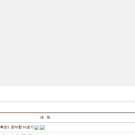
제 목
획전1. 문자향 서권기