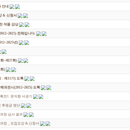
 안내
 & 신청서
원전 작품 감상
12~2025) 전체입니다.
2~2025년)
회~제37회)
회)
 제11기) 도록
전시(2012~2025) 도록
획전1. 문자향 서권기
 후원금 명단
성과정 심사 결과
과정 _ 모집요강 & 신청서