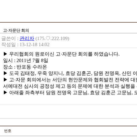
고·자문단 회의
글쓴이 :
관리자
(175.♡.222.109)
작성일 : 13-12-18 14:02
▶ 우리협회의 원로이신 고·자문단 회의를 하였습니다.
일시 : 2011년 7월 8일
장소 : 반포동 수라온
▶ 도곡 김태정, 우죽 양지니, 효당 김훈곤, 담원 전명옥, 산
▶ 고·자문 회의에서는 서단의 현안문제와 협회발전 전략에 대한
서예대전 심사의 공정성 제고 등의 문제에 대한 분석과 실행을
▶ 아래줄 좌측부터 담원 전명옥 고문님, 효당 김훈곤 고문님, 
번호